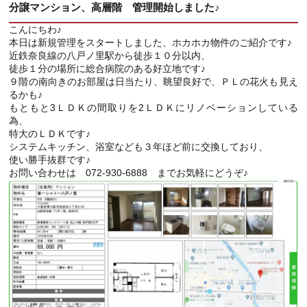
分譲マンション、高層階 管理開始しました♪
こんにちわ♪
本日は新規管理をスタートしました、ホカホカ物件のご紹介です♪
近鉄奈良線の八戸ノ里駅から徒歩１０分以内、
徒歩１分の場所に総合病院のある好立地です♪
９階の南向きのお部屋は日当たり、眺望良好で、ＰＬの花火も見え
るかも♪
もともと3ＬＤＫの間取りを2ＬＤＫにリノベーションしている
為、
特大のＬＤＫです♪
システムキッチン、浴室なども３年ほど前に交換しており、
使い勝手抜群です♪
お問い合わせは 072-930-6888 までお気軽にどうぞ♪