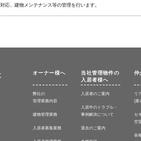
ル対応、建物メンテナンス等の管理を行います。
オーナー様へ
当社管理物件の
仲
社
入居者様へ
弊社の
入居者のご案内
リ
管理業務内容
(業
入居中のトラブル・
建物管理業務
事例解決について
セ
空
入居者募集業務
退去のご案内
各