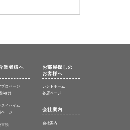
介業者様へ
お部屋探しの
お客様へ
アプロページ
レントホーム
者向け)
各店ページ
キスイハイム
会社案内
室ページ
会社案内
種書類