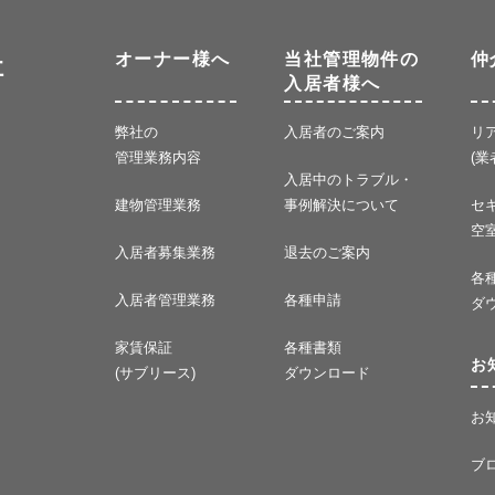
オーナー様へ
当社管理物件の
仲
社
入居者様へ
弊社の
入居者のご案内
リ
管理業務内容
(業
入居中のトラブル・
建物管理業務
事例解決について
セ
空
入居者募集業務
退去のご案内
各
入居者管理業務
各種申請
ダ
家賃保証
各種書類
お
(サブリース)
ダウンロード
お
ブ