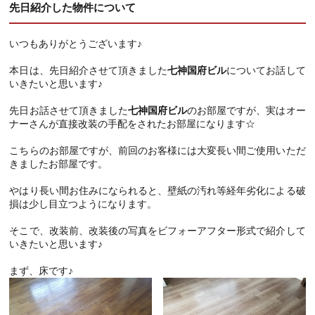
先日紹介した物件について
いつもありがとうございます♪
本日は、先日紹介させて頂きました
七神国府ビル
についてお話して
いきたいと思います♪
先日お話させて頂きました
七神国府ビル
のお部屋ですが、実はオー
ナーさんが直接改装の手配をされたお部屋になります☆
こちらのお部屋ですが、前回のお客様には大変長い間ご使用いただ
きましたお部屋です。
やはり長い間お住みになられると、壁紙の汚れ等経年劣化による破
損は少し目立つようになります。
そこで、改装前、改装後の写真をビフォーアフター形式で紹介して
いきたいと思います♪
まず、床です♪